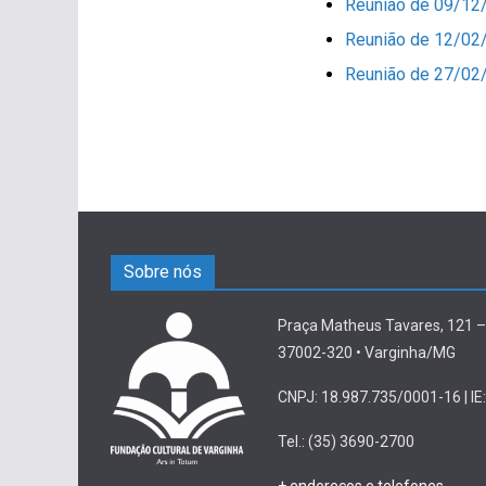
Reunião de 09/12
Reunião de 12/02
Reunião de 27/02
Sobre nós
Praça Matheus Tavares, 121 –
37002-320 • Varginha/MG
CNPJ: 18.987.735/0001-16 | IE:
Tel.: (35) 3690-2700