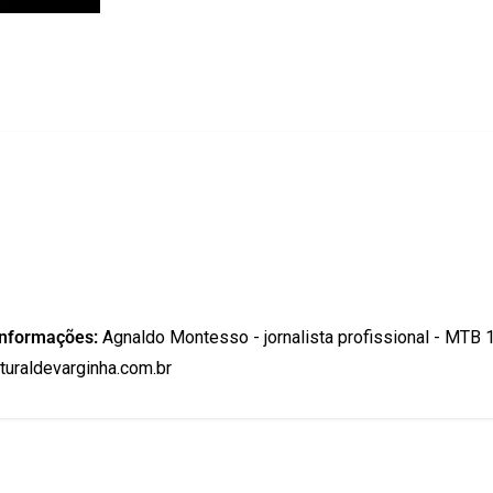
informações:
Agnaldo Montesso - jornalista profissional - MTB 
uraldevarginha.com.br