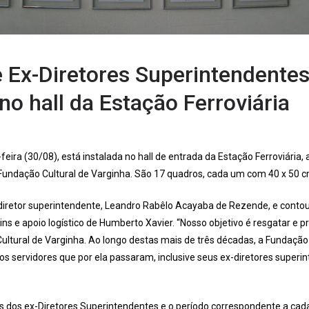
e Ex-Diretores Superintendentes
no hall da Estação Ferroviária
feira (30/08), está instalada no hall de entrada da Estação Ferroviária, 
Fundação Cultural de Varginha. São 17 quadros, cada um com 40 x 50 
al diretor superintendente, Leandro Rabêlo Acayaba de Rezende, e cont
ns e apoio logístico de Humberto Xavier. “Nosso objetivo é resgatar e p
Cultural de Varginha. Ao longo destas mais de três décadas, a Fundaçã
os servidores que por ela passaram, inclusive seus ex-diretores superin
os dos ex-Diretores Superintendentes e o período correspondente a cad