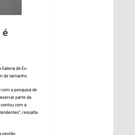
 é
a Galeria de Ex-
cm de tamanho.
ou com a pesquisa de
reservar parte da
o contou com a
tendentes”, ressalta
a gestão: