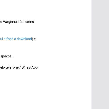
 de Varginha, têm como
qui e faça o download
) e
espaços.
elo telefone / WhastApp