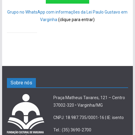
Grupo no WhatsApp com informações da Lei Paulo Gustavo em
Varginha
(clique para entrar)
Sobre nós
Praça Matheus Tavares, 121 – Centro
37002-320 • Varginha/MG
CNPJ: 18.987.735/0001-16 | IE: isento
Tel.: (35) 3690-2700