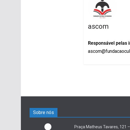
ascom
Responsável pelas 
ascom@fundacaocult
Sobre nós
Praça Matheus Tavares, 121 –