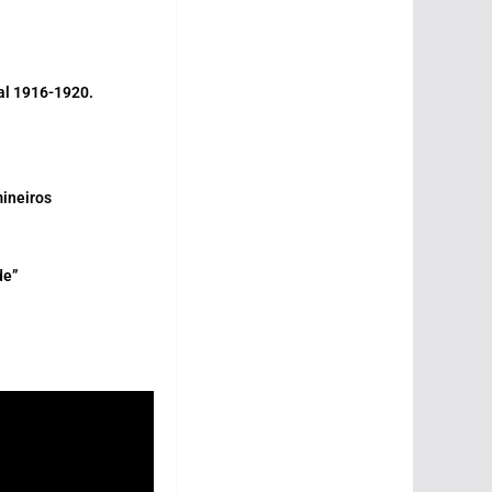
al 1916-1920.
mineiros
de”