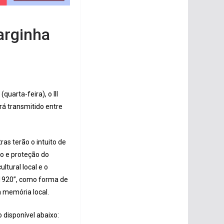
arginha
uarta-feira), o III
rá transmitido entre
as terão o intuito de
ão e proteção do
ltural local e o
-1920”, como forma de
a memória local.
 disponível abaixo: