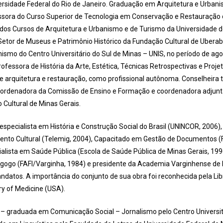
versidade Federal do Rio de Janeiro. Graduação em Arquitetura e Urban
ssora do Curso Superior de Tecnologia em Conservação e Restauração 
os Cursos de Arquitetura e Urbanismo e de Turismo da Universidade de
Setor de Museus e Patrimônio Histórico da Fundação Cultural de Ubera
nismo do Centro Universitário do Sul de Minas – UNIS, no período de ag
rofessora de História da Arte, Estética, Técnicas Retrospectivas e Proj
e arquitetura e restauração, como profissional autônoma. Conselheira 
ordenadora da Comissão de Ensino e Formação e coordenadora adjun
 Cultural de Minas Gerais.
especialista em História e Construção Social do Brasil (UNINCOR, 2006
ento Cultural (Telemig, 2004), Capacitado em Gestão de Documentos 
ialista em Saúde Pública (Escola de Saúde Pública de Minas Gerais, 1996
ogo (FAFI/Varginha, 1984) e presidente da Academia Varginhense de L
ndatos. A importância do conjunto de sua obra foi reconhecida pela Li
ry of Medicine (USA).
a
– graduada em Comunicação Social – Jornalismo pelo Centro Universit