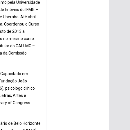
ismo pela Universidade
de Imóveis do IFMG –
 Uberaba. Até abril
ba. Coordenou o Curso
osto de 2013 a
eto no mesmo curso.
titular do CAU-MG –
ta da Comissão
), Capacitado em
(Fundação João
), psicólogo clínico
etras, Artes e
brary of Congress
ário de Belo Horizonte