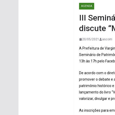
AGENDA
III Semin
discute “
20/05/2021
ascom
A Prefeitura de Vargin
Seminário de Patrimôn
13h às 17h pelo Faceb
De acordo com o diret
promover o debate e a
patrimônio histórico e
lançamento do livro “
valorizar, divulgar e
As inscrições para em