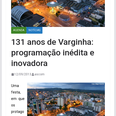
AGENDA
NOTÍCIAS
131 anos de Varginha:
programação inédita e
inovadora
12/09/2013
ascom
Uma
festa,
em que
os
protago