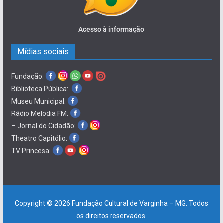
Acesso à informação
Mídias sociais
Fundação:
Biblioteca Pública:
Museu Municipal:
Rádio Melodia FM:
– Jornal do Cidadão:
Theatro Capitólio:
TV Princesa:
Copyright © 2026
Fundação Cultural de Varginha – MG
. Todos
os direitos reservados.