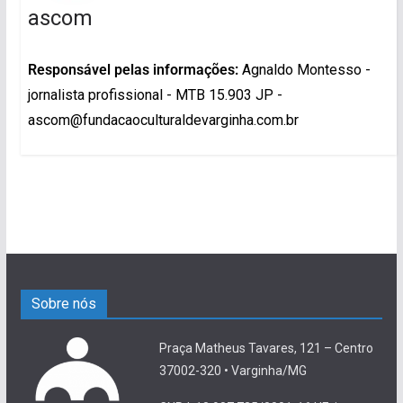
ascom
Responsável pelas informações:
Agnaldo Montesso -
jornalista profissional - MTB 15.903 JP -
ascom@fundacaoculturaldevarginha.com.br
Sobre nós
Praça Matheus Tavares, 121 – Centro
37002-320 • Varginha/MG