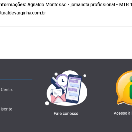
informações:
Agnaldo Montesso - jornalista profissional - MTB 
uraldevarginha.com.br
 Centro
 isento
Acesso à
Fale conosco