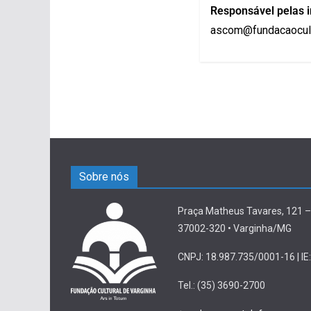
Responsável pelas 
ascom@fundacaocult
Sobre nós
Praça Matheus Tavares, 121 –
37002-320 • Varginha/MG
CNPJ: 18.987.735/0001-16 | IE:
Tel.: (35) 3690-2700