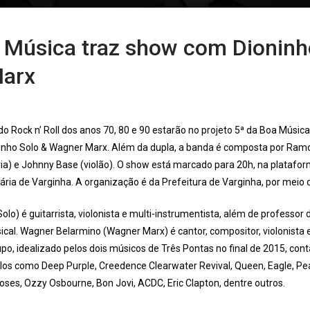
 Música traz show com Dioninh
arx
o Rock n’ Roll dos anos 70, 80 e 90 estarão no projeto 5ª da Boa Músic
inho Solo & Wagner Marx. Além da dupla, a banda é composta por Ramon
ria) e Johnny Base (violão). O show está marcado para 20h, na plataf
ária de Varginha. A organização é da Prefeitura de Varginha, por meio 
Solo) é guitarrista, violonista e multi-instrumentista, além de professo
ical. Wagner Belarmino (Wagner Marx) é cantor, compositor, violonista 
upo, idealizado pelos dois músicos de Três Pontas no final de 2015, cont
ilos como Deep Purple, Creedence Clearwater Revival, Queen, Eagle, Pea
oses, Ozzy Osbourne, Bon Jovi, ACDC, Eric Clapton, dentre outros.