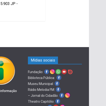
15.903 JP -
Mídias sociais
Fundação:
Biblioteca Pública:
Museu Municipal:
Rádio Melodia FM:
 informação
– Jornal do Cidadão:
Theatro Capitólio: