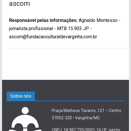
ascom
Responsável pelas informações:
Agnaldo Montesso -
jornalista profissional - MTB 15.903 JP -
ascom@fundacaoculturaldevarginha.com.br
Sobre nós
Praça Matheus Tavares, 121 – Centro
37002-320 • Varginha/MG
CNPJ: 18.987.735/0001-16 | IE: isento