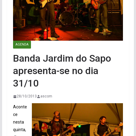
AGENDA
Banda Jardim do Sapo
apresenta-se no dia
31/10
28/10/2013
ascom
Aconte
ce
nesta
quinta,