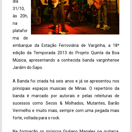
dia
31/10,
às 20h,
na
platafor
ma de
embarque da Estação Ferroviária de Varginha, a 18ª
edição da Temporada 2013 do Projeto Quinta da Boa
Música, apresentando a conhecida banda varginhense
Jardim do Sapo.
A Banda foi criada há seis anos e já se apresentou nos
principais espaços musicais de Minas. O repertório da
banda é marcado por autorais e pelas releituras de
sucessos como Secos & Molhados, Mutantes, Barão
Vermelho e muito mais, sempre com uma pegada mais
forte, voltada para o rock.
Na formação os músicos Giuliano Magales na guitarra,