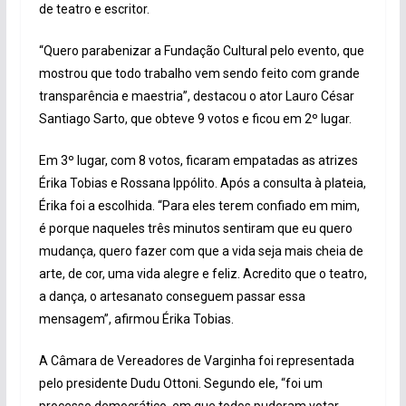
de teatro e escritor.
“Quero parabenizar a Fundação Cultural pelo evento, que
mostrou que todo trabalho vem sendo feito com grande
transparência e maestria”, destacou o ator Lauro César
Santiago Sarto, que obteve 9 votos e ficou em 2º lugar.
Em 3º lugar, com 8 votos, ficaram empatadas as atrizes
Érika Tobias e Rossana Ippólito. Após a consulta à plateia,
Érika foi a escolhida. “Para eles terem confiado em mim,
é porque naqueles três minutos sentiram que eu quero
mudança, quero fazer com que a vida seja mais cheia de
arte, de cor, uma vida alegre e feliz. Acredito que o teatro,
a dança, o artesanato conseguem passar essa
mensagem”, afirmou Érika Tobias.
A Câmara de Vereadores de Varginha foi representada
pelo presidente Dudu Ottoni. Segundo ele, “foi um
processo democrático, em que todos puderam votar.