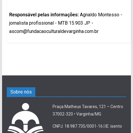
Responsável pelas informações:
Agnaldo Montesso -
jornalista profissional - MTB 15.903 JP -
ascom@fundacaoculturaldevarginha.com.br
Sobre nós
Praça Matheus Tavares, 121 – Centro
37002-320 • Varginha/MG
CNPJ: 18.987.735/0001-16 | IE: isento