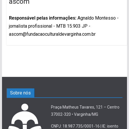
ascom
Responsável pelas informações:
Agnaldo Montesso -
jornalista profissional - MTB 15.903 JP -
ascom@fundacaoculturaldevarginha.com.br
Sobre nós
Praça Matheus Tavares, 121 – Centro
37002-320 • Varginha/MG
CNPJ: 18.987.735/0001-16 | IE: isento