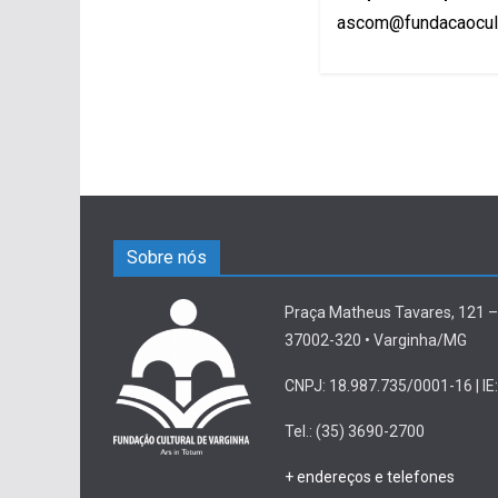
ascom@fundacaocult
Sobre nós
Praça Matheus Tavares, 121 –
37002-320 • Varginha/MG
CNPJ: 18.987.735/0001-16 | IE:
Tel.: (35) 3690-2700
+ endereços e telefones