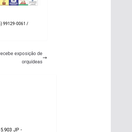
5) 99129-0061 /
 recebe exposição de
orquídeas
15.903 JP -