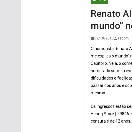
AGENDA
Renato Al
mundo” no
09/10/2018
ascom
O humorista Renato A
me explica o mundo” n
Capitólio. Nela, o com
humorado sobre a evo
dificuldades e facili
passar dos anos e sobre
mesmo.
Os ingressos estão se
Hering Store (9 9846-5
censura é de 12 anos.