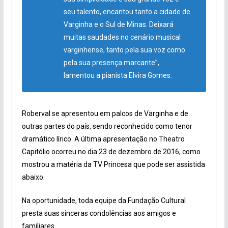
seu talento, encantou tanto a cidade de
Varginha e o Sul de Minas. Deixará
muitas saudades no cenário musical
varginhense, tanto pela sua voz como
pela sua presença marcante”,
lamentou a pianista Elvira Gomes.
Roberval se apresentou em palcos de Varginha e de
outras partes do país, sendo reconhecido como tenor
dramático lírico. A última apresentação no Theatro
Capitólio ocorreu no dia 23 de dezembro de 2016, como
mostrou a matéria da TV Princesa que pode ser assistida
abaixo.
Na oportunidade, toda equipe da Fundação Cultural
presta suas sinceras condolências aos amigos e
familiares.