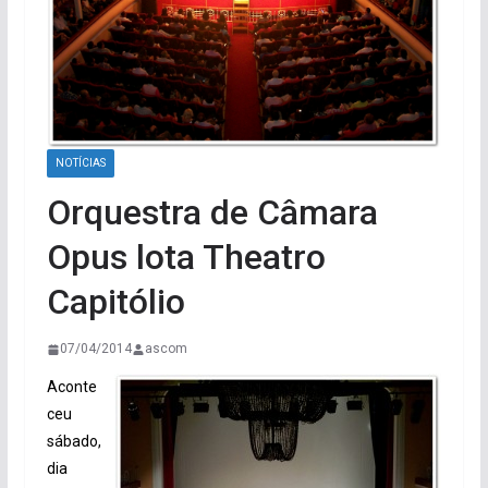
NOTÍCIAS
Orquestra de Câmara
Opus lota Theatro
Capitólio
07/04/2014
ascom
Aconte
ceu
sábado,
dia