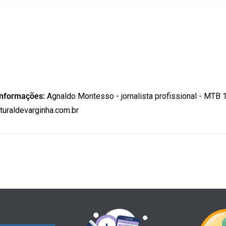
informações:
Agnaldo Montesso - jornalista profissional - MTB 
uraldevarginha.com.br