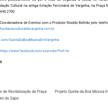
ndação Cultural na antiga Estação Ferroviária de Varginha, na Praça 
3690 2700.
Coordenadoria de Eventos com o Produtor Rosildo Beltrão pelo telefo
undacaoculturaldevarginha.com.br
ok.com/QuintaDaBoaMusicaEmVarginha
https://www.facebook.com/ozzrocks?fref=ts
48
o de Revitalização da Praça
Projeto Quinta da Boa Música t
dim do Sapo