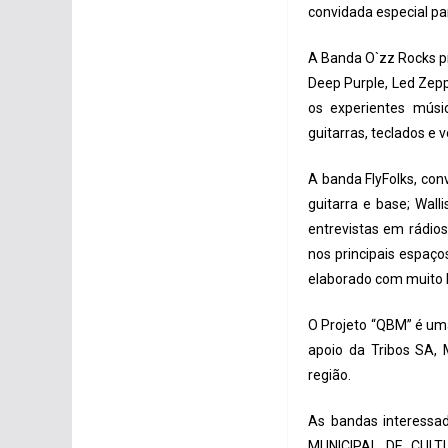
convidada especial par
A Banda O`zz Rocks pr
Deep Purple, Led Zep
os experientes músic
guitarras, teclados e 
A banda FlyFolks, con
guitarra e base; Wall
entrevistas em rádio
nos principais espaç
elaborado com muito 
O Projeto “QBM” é um
apoio da Tribos SA, 
região.
As bandas interessad
MUNICIPAL DE CULTU