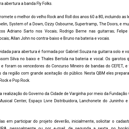
a abertura a banda Fly Folks.
omete o melhor do velho Rock and Roll dos anos 60 a 80, incluindo as
pelin, System of a Down, Ozzy Osbourne, Supertramp, The Doors, e mu
os Adriano Sarto nos Vocais; Rodrigo Berne nas guitarras; Felipe 
vocais; Allan John no contra-baixo e Bruno na bateria e vocais.
vidada para abertura é formada por Gabriel Souza na guitarra solo e v
issom Silva no baixo e Thales Bertola na bateria e vocal. Os garotos 
s e foram os vencedores do Concurso Mineiro de bandas do CEFET, 
os da região com grande aceitação do público. Nesta QBM eles prepa
Rock e Pop Rock.
a realização do Governo da Cidade de Varginha por meio da Fundação C
Musical Center, Espaço Livre Distribuidora, Lanchonete do Juninho 
as em participar do projeto deverão, inicialmente, solicitar o cad
RA, pessoalmente ou por e-mail, de segunda a sexta, no horári