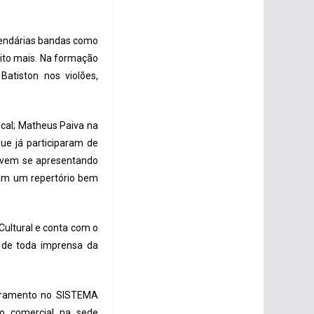
 lendárias bandas como
ito mais. Na formação
Batiston nos violões,
ocal; Matheus Paiva na
que já participaram de
e vem se apresentando
ram um repertório bem
ultural e conta com o
e de toda imprensa da
astramento no SISTEMA
o comercial na sede