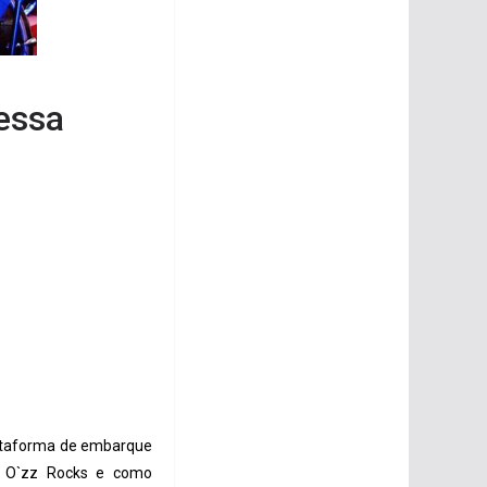
essa
lataforma de embarque
es O`zz Rocks e como