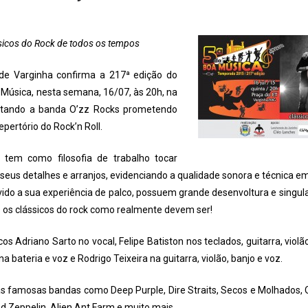
sicos do Rock de todos os tempos
de Varginha confirma a 217ª edição do
 Música, nesta semana, 16/07, às 20h, na
ntando a banda O’zz Rocks prometendo
pertório do Rock’n Roll.
tem como filosofia de trabalho tocar
 seus detalhes e arranjos, evidenciando a qualidade sonora e técnica 
ido a sua experiência de palco, possuem grande desenvoltura e singu
 os clássicos do rock como realmente devem ser!
 Adriano Sarto no vocal, Felipe Batiston nos teclados, guitarra, violã
a bateria e voz e Rodrigo Teixeira na guitarra, violão, banjo e voz.
as famosas bandas como Deep Purple, Dire Straits, Secos e Molhados,
ed Zeppelin, Alien Ant Farm e muito mais.