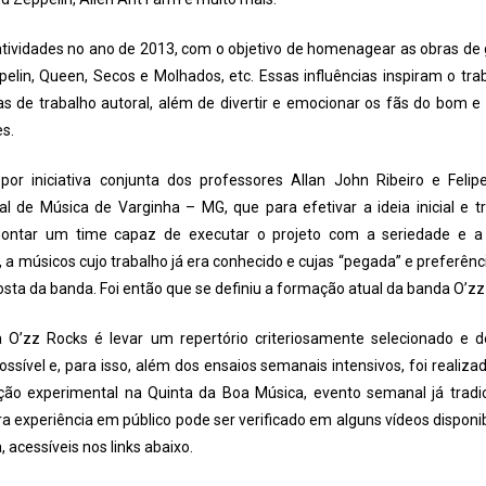
 atividades no ano de 2013, com o objetivo de homenagear as obras d
pelin, Queen, Secos e Molhados, etc. Essas influências inspiram o tr
s de trabalho autoral, além de divertir e emocionar os fãs do bom e 
es.
or iniciativa conjunta dos professores Allan John Ribeiro e Feli
al de Música de Varginha – MG, que para efetivar a ideia inicial e
ontar um time capaz de executar o projeto com a seriedade e a 
, a músicos cujo trabalho já era conhecido e cujas “pegada” e preferên
sta da banda. Foi então que se definiu a formação atual da banda O’zz
O’zz Rocks é levar um repertório criteriosamente selecionado e d
sível e, para isso, além dos ensaios semanais intensivos, foi realiz
o experimental na Quinta da Boa Música, evento semanal já tradic
a experiência em público pode ser verificado em alguns vídeos disponi
acessíveis nos links abaixo.