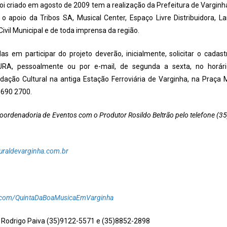
oi criado em agosto de 2009 tem a realização da Prefeitura de Vargin
 o apoio da Tribos SA, Musical Center, Espaço Livre Distribuidora, L
 Civil Municipal e de toda imprensa da região.
as em participar do projeto deverão, inicialmente, solicitar o cad
RA, pessoalmente ou por e-mail, de segunda a sexta, no horári
ndação Cultural na antiga Estação Ferroviária de Varginha, na Praça 
3690 2700.
ordenadoria de Eventos com o Produtor Rosildo Beltrão pelo telefone (35
uraldevarginha.com.br
.com/QuintaDaBoaMusicaEmVarginha
 Rodrigo Paiva (35)9122-5571 e (35)8852-2898