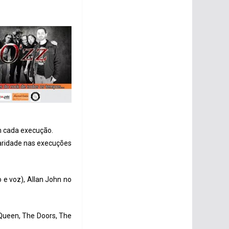
em cada execução.
laridade nas execuções
o e voz), Allan John no
 Queen, The Doors, The