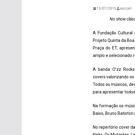
13/07/2015
ascom
No show clás
A Fundação Cultural 
Projeto Quinta da Boa
Praça do ET, aprese
amplo e selecionado re
A banda O’zz Rocks 
covers valorizando os
Todos os músicos, dev
para apresentar todos
Na formação os músicos
Baixo, Bruno Batiston n
No repertório cover d
Kinks, Os Mutantes, L