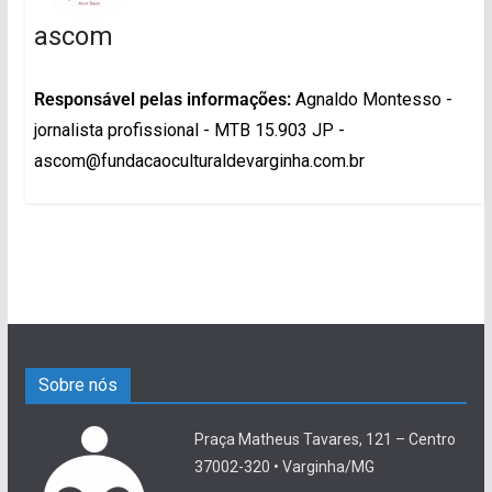
ascom
Responsável pelas informações:
Agnaldo Montesso -
jornalista profissional - MTB 15.903 JP -
ascom@fundacaoculturaldevarginha.com.br
Sobre nós
Praça Matheus Tavares, 121 – Centro
37002-320 • Varginha/MG