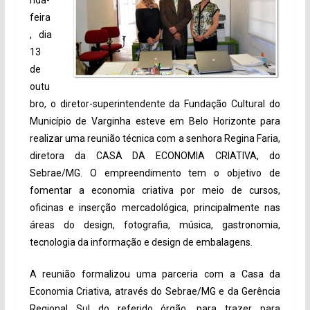
nda-
feira
, dia
13
de
outu
bro, o diretor-superintendente da Fundação Cultural do
Município de Varginha esteve em Belo Horizonte para
realizar uma reunião técnica com a senhora Regina Faria,
diretora da CASA DA ECONOMIA CRIATIVA, do
Sebrae/MG. O empreendimento tem o objetivo de
fomentar a economia criativa por meio de cursos,
oficinas e inserção mercadológica, principalmente nas
áreas do design, fotografia, música, gastronomia,
tecnologia da informação e design de embalagens.
A reunião formalizou uma parceria com a Casa da
Economia Criativa, através do Sebrae/MG e da Gerência
Regional Sul do referido órgão, para trazer para