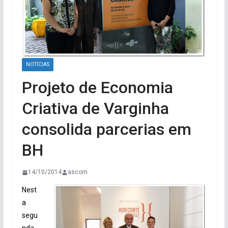
NOTÍCIAS
Projeto de Economia
Criativa de Varginha
consolida parcerias em
BH
14/10/2014
ascom
Nest
a
segu