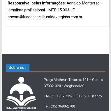
Responsável pelas informações:
Agnaldo Montesso -
jornalista profissional - MTB 15.903 JP -
ascom@fundacaoculturaldevarginha.com.br
Sobre nós
Praça Matheus Tavares, 121 – Centro
37002-320 • Varginha/MG
CNPJ: 18.987.735/0001-16 | IE: isento
Tel.: (35) 3690-2700