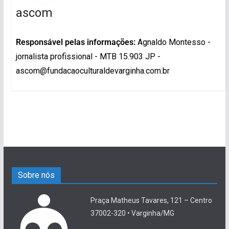
ascom
Responsável pelas informações:
Agnaldo Montesso -
jornalista profissional - MTB 15.903 JP -
ascom@fundacaoculturaldevarginha.com.br
Sobre nós
Praça Matheus Tavares, 121 – Centro
37002-320 • Varginha/MG