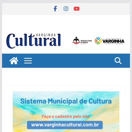
Pular
para
o
conteúdo