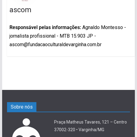
ascom
Responsável pelas informações:
Agnaldo Montesso -
jornalista profissional - MTB 15.903 JP -
ascom@fundacaoculturaldevarginha.com.br
Sobre nós
Praça Matheus Tavares, 121 – Centro
37002-320 • Varginha/MG