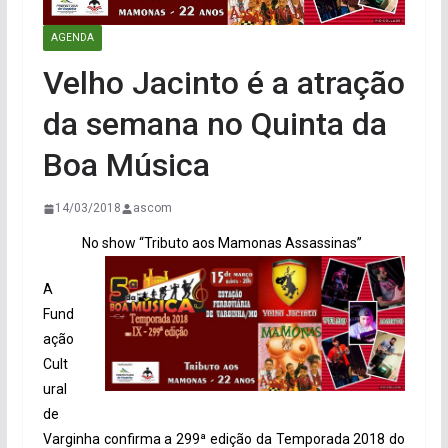
AGENDA
Velho Jacinto é a atração
da semana no Quinta da
Boa Música
14/03/2018
ascom
No show “Tributo aos Mamonas Assassinas”
A
Fund
ação
Cult
ural
de
Varginha confirma a 299ª edição da Temporada 2018 do