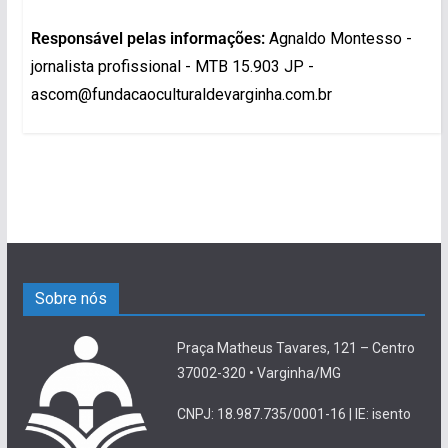
Responsável pelas informações:
Agnaldo Montesso -
jornalista profissional - MTB 15.903 JP -
ascom@fundacaoculturaldevarginha.com.br
Sobre nós
Praça Matheus Tavares, 121 – Centro
37002-320 • Varginha/MG
CNPJ: 18.987.735/0001-16 | IE: isento