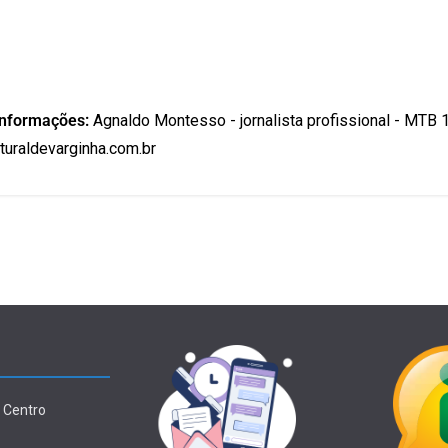
informações:
Agnaldo Montesso - jornalista profissional - MTB 
uraldevarginha.com.br
 Centro