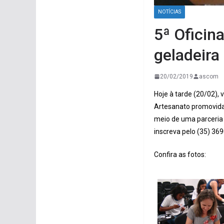
NOTÍCIAS
5ª Oficin
geladeira
20/02/2019
ascom
Hoje à tarde (20/02),
Artesanato promovida 
meio de uma parceria
inscreva pelo (35) 36
Confira as fotos: