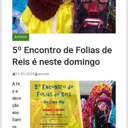
AGENDA
5º Encontro de Folias de
Reis é neste domingo
11/01/2019
ascom
A fé
e a
devo
ção
aos
Sant
os