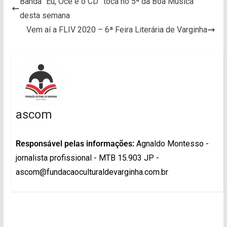
Banda “Eu, Ocê e o CD” toca no 5ª da Boa Música
desta semana
Vem aí a FLIV 2020 – 6ª Feira Literária de Varginha
ascom
Responsável pelas informações:
Agnaldo Montesso -
jornalista profissional - MTB 15.903 JP -
ascom@fundacaoculturaldevarginha.com.br