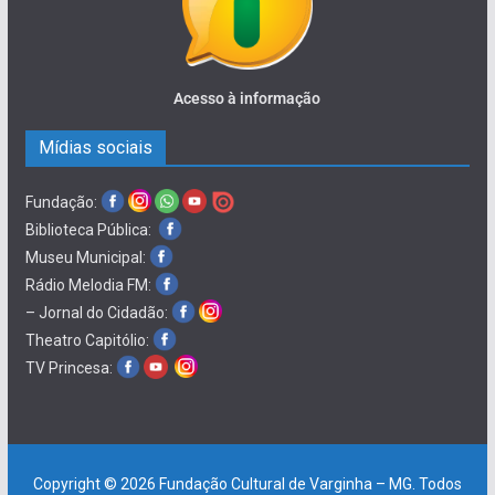
Acesso à informação
Mídias sociais
Fundação:
Biblioteca Pública:
Museu Municipal:
Rádio Melodia FM:
– Jornal do Cidadão:
Theatro Capitólio:
TV Princesa:
Copyright © 2026
Fundação Cultural de Varginha – MG
. Todos