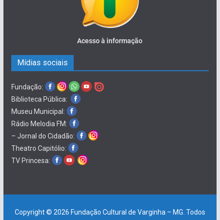
Acesso à informação
Mídias sociais
Fundação:
Biblioteca Pública:
Museu Municipal:
Rádio Melodia FM:
– Jornal do Cidadão:
Theatro Capitólio:
TV Princesa:
Copyright © 2026
Fundação Cultural de Varginha – MG
. Todos