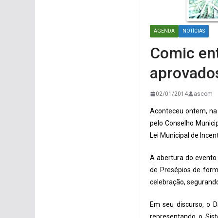
AGENDA
NOTÍCIAS
Comic ent
aprovado
02/01/2014
ascom
Aconteceu ontem, na C
pelo Conselho Municip
Lei Municipal de Incen
A abertura do evento
de Presépios de form
celebração, segurand
Em seu discurso, o D
representando o Sist