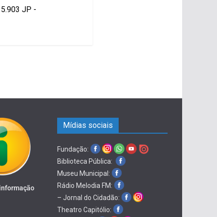
15.903 JP -
Mídias sociais
Fundação:
Biblioteca Pública:
Museu Municipal:
Rádio Melodia FM:
 informação
– Jornal do Cidadão:
Theatro Capitólio: