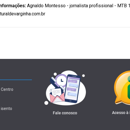
informações:
Agnaldo Montesso - jornalista profissional - MTB 
uraldevarginha.com.br
 Centro
 isento
Acesso à
Fale conosco