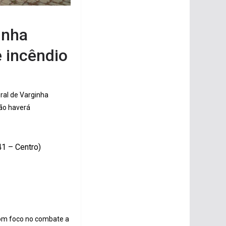
inha
 incêndio
ural de Varginha
não haverá
41 – Centro)
com foco no combate a