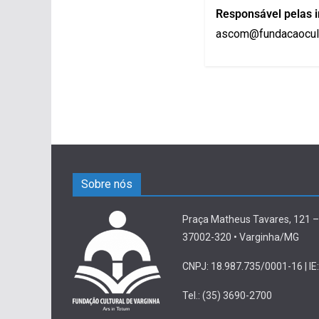
Responsável pelas 
ascom@fundacaocult
Sobre nós
Praça Matheus Tavares, 121 –
37002-320 • Varginha/MG
CNPJ: 18.987.735/0001-16 | IE:
Tel.: (35) 3690-2700