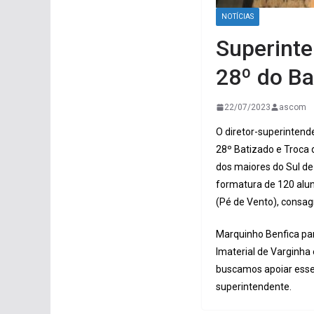
NOTÍCIAS
Superinte
28º do Ba
22/07/2023
ascom
O diretor-superintende
28º Batizado e Troca 
dos maiores do Sul de
formatura de 120 alu
(Pé de Vento), consa
Marquinho Benfica par
Imaterial de Varginha
buscamos apoiar esse 
superintendente.