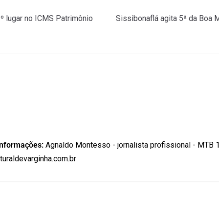
1º lugar no ICMS Patrimônio
Sissibonaflá agita 5ª da Boa
informações:
Agnaldo Montesso - jornalista profissional - MTB 
uraldevarginha.com.br