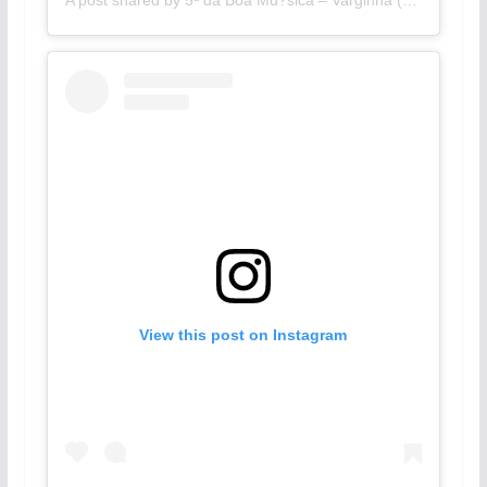
A post shared by 5ª da Boa Mu?sica – Varginha (@5adaboamusica)
View this post on Instagram