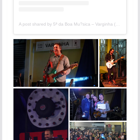
A post shared by 5ª da Boa Mu?sica – Varginha (@5adaboamusica)