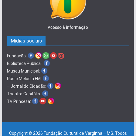
Acesso à informação
Mídias sociais
Fundação:
Biblioteca Pública:
Museu Municipal:
Rádio Melodia FM:
– Jornal do Cidadão:
Theatro Capitólio:
TV Princesa:
Copyright © 2026
Fundação Cultural de Varginha – MG
. Todos