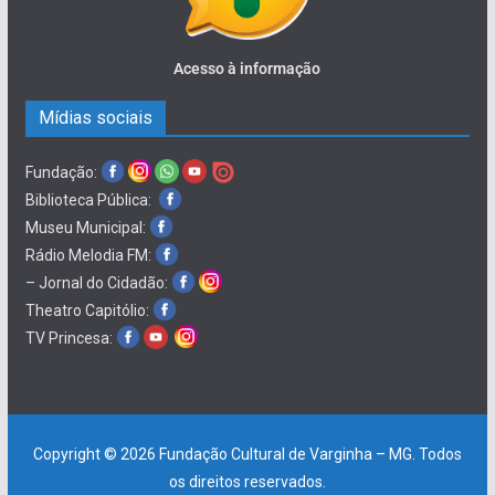
Acesso à informação
Mídias sociais
Fundação:
Biblioteca Pública:
Museu Municipal:
Rádio Melodia FM:
– Jornal do Cidadão:
Theatro Capitólio:
TV Princesa:
Copyright © 2026
Fundação Cultural de Varginha – MG
. Todos
os direitos reservados.