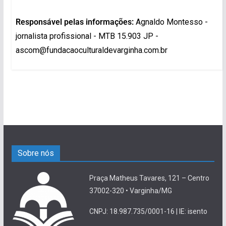
Responsável pelas informações:
Agnaldo Montesso -
jornalista profissional - MTB 15.903 JP -
ascom@fundacaoculturaldevarginha.com.br
Sobre nós
Praça Matheus Tavares, 121 – Centro
37002-320 • Varginha/MG
CNPJ: 18.987.735/0001-16 | IE: isento